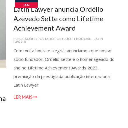
JAN
Latin Lawyer anuncia Ordélio
Azevedo Sette como Lifetime
Achievement Award
PUBLICAÇÕES / POSTADO POR ELLIOTT HODGKIN - LATIN
LAWYER
Com muita honra e alegria, anunciamos que nosso
sócio fundador, Ordélio Sette é o homenageado do
ano no Lifetime Achievement Awards 2023,
premiação da prestigiada publicação internacional
Latin Lawyer
ma
LER MAIS