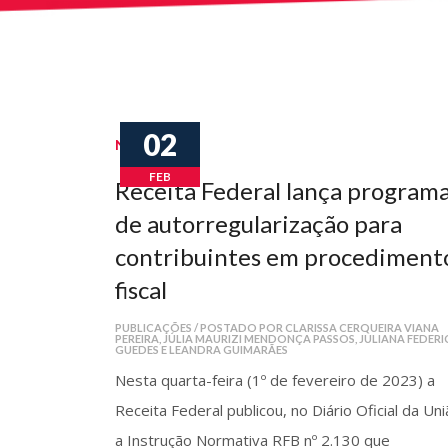
02
Notícias
FEB
Receita Federal lança program
de autorregularização para
contribuintes em procediment
fiscal
PUBLICAÇÕES / POSTADO POR CLARISSA CERQUEIRA VIANA
PEREIRA, JÚLIA MAURIZI MENDONÇA PASSOS, JULIANA FEDERI
GUEDES E LEANDRA GUIMARÃES
Nesta quarta-feira (1º de fevereiro de 2023) a
Receita Federal publicou, no Diário Oficial da Uni
a Instrução Normativa RFB nº 2.130 que