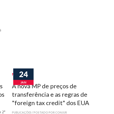
o
s
24
Notícias
JAN
s
A nova MP de preços de
os
transferência e as regras de
"foreign tax credit" dos EUA
 2ª
PUBLICAÇÕES / POSTADO POR CONJUR