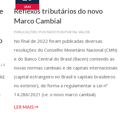
JAN
e
Reflexos tributários do novo
Marco Cambial
PUBLICAÇÕES / POSTADO POR PORTAL VALOR
o
No final de 2022 foram publicadas diversas
resoluções do Conselho Monetário Nacional (CMN)
e do Banco Central do Brasil (Bacen) contendo as
LLA
novas normas cambiais e de capitais internacionais
(capital estrangeiro no Brasil e capitais brasileiros
 RE
no exterior), de forma a regulamentar a Lei nº
14.286/2021 (i.e. o novo marco cambial).
e
LER MAIS