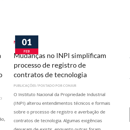
01
Notícias
FEB
a
Mudanças no INPI simplificam
processo de registro de
o
contratos de tecnologia
PUBLICAÇÕES / POSTADO POR CONJUR
O Instituto Nacional da Propriedade Industrial
CI
(INPI) alterou entendimentos técnicos e formais
sobre o processo de registro e averbação de
ão,
contratos de tecnologia. Algumas exigências
deixaram de existir, enquanto outras foram