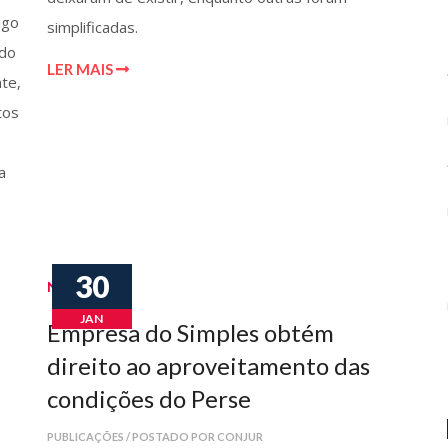
igo
simplificadas.
ndo
LER MAIS
te,
tos
a
30
Notícias
JAN
Empresa do Simples obtém
direito ao aproveitamento das
condições do Perse
PUBLICAÇÕES / POSTADO POR CONJUR