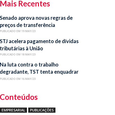
Mais Recentes
Senado aprova novas regras de
preços de transferência
PUBLICADO EM 19 MAY/23
STJ acelera pagamento de dívidas
tributárias à União
PUBLICADO EM 18 MAY/23
Na luta contra o trabalho
degradante, TST tenta enquadrar
novas relações laborais
PUBLICADO EM 16 MAY/23
Conteúdos
EMPRESARIAL
PUBLICAÇÕES