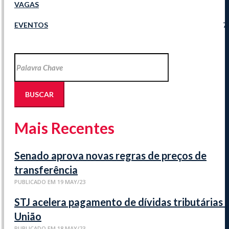
VAGAS
EVENTOS
7
Novidades
Jurídicas
BUSCAR
Mais Recentes
Senado aprova novas regras de preços de
transferência
PUBLICADO EM 19 MAY/23
STJ acelera pagamento de dívidas tributárias 
União
PUBLICADO EM 18 MAY/23