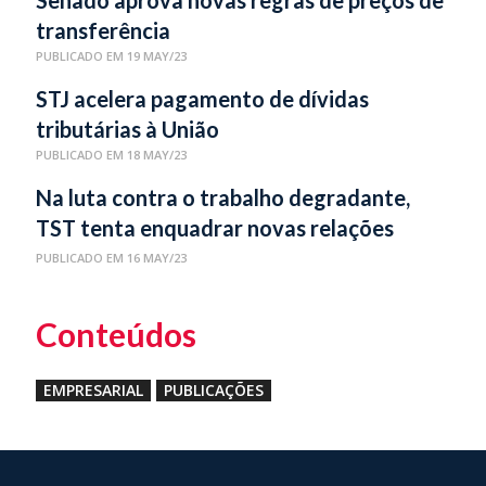
Senado aprova novas regras de preços de
transferência
PUBLICADO EM 19 MAY/23
STJ acelera pagamento de dívidas
tributárias à União
PUBLICADO EM 18 MAY/23
Na luta contra o trabalho degradante,
TST tenta enquadrar novas relações
laborais
PUBLICADO EM 16 MAY/23
Conteúdos
EMPRESARIAL
PUBLICAÇÕES