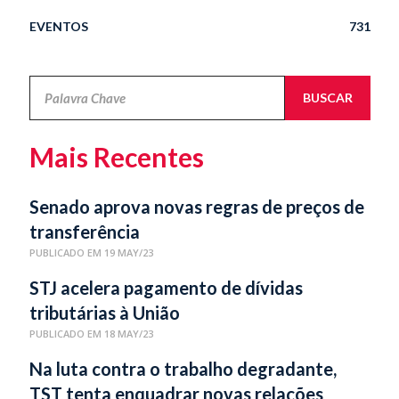
EVENTOS
731
Novidades
BUSCAR
Jurídicas
Mais Recentes
Senado aprova novas regras de preços de
transferência
PUBLICADO EM 19 MAY/23
STJ acelera pagamento de dívidas
tributárias à União
PUBLICADO EM 18 MAY/23
Na luta contra o trabalho degradante,
TST tenta enquadrar novas relações