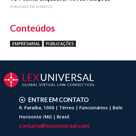
laborais
PUBLICADO EM 16 MAY/23
Conteúdos
EMPRESARIAL
PUBLICAÇÕES
ENTRE EM CONTATO
R. Paraíba, 1000 | Térreo | Funcionários | Belo
Horizonte /MG | Brasil
contato@lexuniversal.com