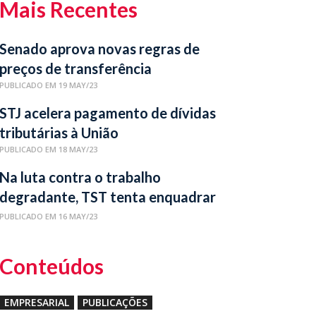
Mais Recentes
Senado aprova novas regras de
preços de transferência
PUBLICADO EM 19 MAY/23
STJ acelera pagamento de dívidas
tributárias à União
PUBLICADO EM 18 MAY/23
Na luta contra o trabalho
degradante, TST tenta enquadrar
novas relações laborais
PUBLICADO EM 16 MAY/23
Conteúdos
EMPRESARIAL
PUBLICAÇÕES