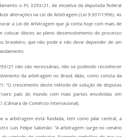
amento o PL 3293/21, de iniciativa da deputada federal 
uzir alterações na Lei de Arbitragem (Lei 9.307/1996). As 
morar a Lei de Arbitragem que já conta hoje com mais de 
sam colocar óbices ao pleno desenvolvimento do processo 
ios brasileiro, que não pode e não deve depender de um 
 andamento. 
293/21 não são necessárias, não se podendo reconhecer 
vimento da arbitragem no Brasil. Aliás, como consta da 
21: “O crescimento deste método de solução de disputas 
erceiro país do mundo com mais partes envolvidas em 
I (Câmara de Comércio Internacional).  
a arbitragem está fundada, tem como pilar central, a 
tro Luis Felipe Salomão: “A arbitragem surge no cenário 
da vontade de contratar. Exemplo simbólico do que se 