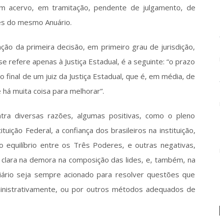
m acervo, em tramitação, pendente de julgamento, de 
es do mesmo Anuário.
ão da primeira decisão, em primeiro grau de jurisdição, 
e refere apenas à Justiça Estadual, é a seguinte: “o prazo 
final de um juiz da Justiça Estadual, que é, em média, de 
há muita coisa para melhorar”.  
tra diversas razões, algumas positivas, como o pleno 
uição Federal, a confiança dos brasileiros na instituição, 
equilíbrio entre os Três Poderes, e outras negativas, 
a clara na demora na composição das lides, e, também, na 
ciário seja sempre acionado para resolver questões que 
inistrativamente, ou por outros métodos adequados de 