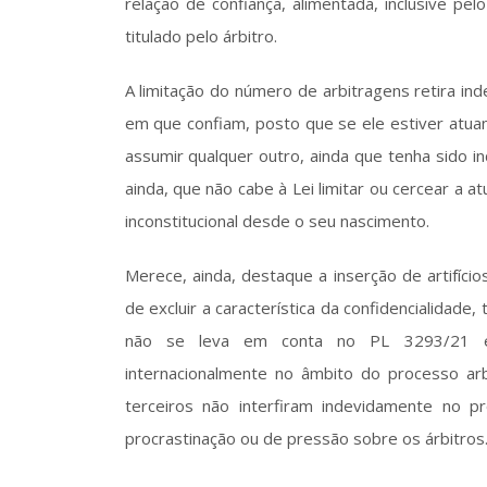
relação de confiança, alimentada, inclusive pe
titulado pelo árbitro.  
A limitação do número de arbitragens retira ind
em que confiam, posto que se ele estiver atua
assumir qualquer outro, ainda que tenha sido i
ainda, que não cabe à Lei limitar ou cercear a a
inconstitucional desde o seu nascimento.  
Merece, ainda, destaque a inserção de artifícios
de excluir a característica da confidencialidade,
não se leva em conta no PL 3293/21 é q
internacionalmente no âmbito do processo arb
terceiros não interfiram indevidamente no p
procrastinação ou de pressão sobre os árbitros.