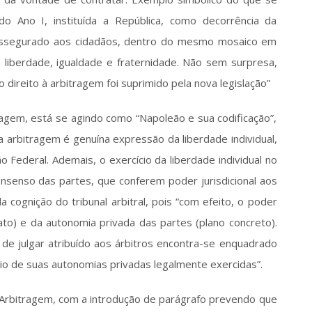
do Ano I, instituída a República, como decorrência da 
 assegurado aos cidadãos, dentro do mesmo mosaico em 
liberdade, igualdade e fraternidade. Não sem surpresa, 
direito à arbitragem foi suprimido pela nova legislação” 
agem, está se agindo como “Napoleão e sua codificação”, 
a arbitragem é genuína expressão da liberdade individual, 
 Federal. Ademais, o exercício da liberdade individual no 
nsenso das partes, que conferem poder jurisdicional aos 
cognição do tribunal arbitral, pois “com efeito, o poder 
rato) e da autonomia privada das partes (plano concreto). 
 de julgar atribuído aos árbitros encontra-se enquadrado 
io de suas autonomias privadas legalmente exercidas”.  
e Arbitragem, com a introdução de parágrafo prevendo que 