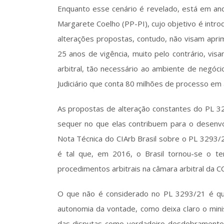
Enquanto esse cenário é revelado, está em and
Margarete Coelho (PP-PI), cujo objetivo é introd
alterações propostas, contudo, não visam apri
25 anos de vigência, muito pelo contrário, vi
arbitral, tão necessário ao ambiente de negóc
Judiciário que conta 80 milhões de processo em
As propostas de alteração constantes do PL 3
sequer no que elas contribuem para o desenvol
Nota Técnica do CIArb Brasil sobre o PL 3293/
é tal que, em 2016, o Brasil tornou-se o t
procedimentos arbitrais na câmara arbitral da CC
O que não é considerado no PL 3293/21 é que 
autonomia da vontade, como deixa claro o minis
das disputas como verdadeiro desdobramento 