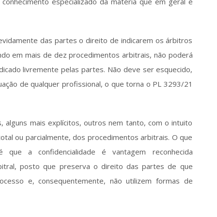
lo conhecimento especializado da matéria que em geral é 
evidamente das partes o direito de indicarem os árbitros 
ndo em mais de dez procedimentos arbitrais, não poderá 
ndicado livremente pelas partes. Não deve ser esquecido, 
tuação de qualquer profissional, o que torna o PL 3293/21 
, alguns mais explícitos, outros nem tanto, com o intuito 
 total ou parcialmente, dos procedimentos arbitrais. O que 
ue a confidencialidade é vantagem reconhecida 
itral, posto que preserva o direito das partes de que 
rocesso e, consequentemente, não utilizem formas de 
  