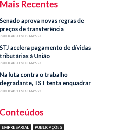
Mais Recentes
Senado aprova novas regras de
preços de transferência
PUBLICADO EM 19 MAY/23
STJ acelera pagamento de dívidas
tributárias à União
PUBLICADO EM 18 MAY/23
Na luta contra o trabalho
degradante, TST tenta enquadrar
novas relações laborais
PUBLICADO EM 16 MAY/23
Conteúdos
EMPRESARIAL
PUBLICAÇÕES