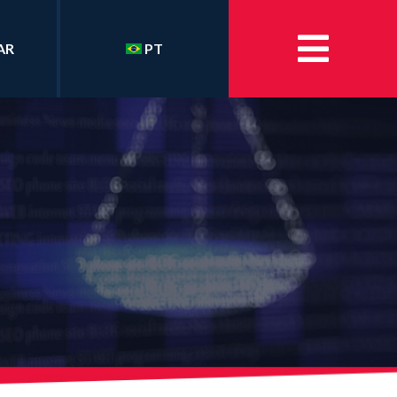
AR
PT