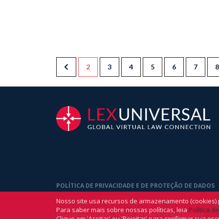
2
3
4
5
6
7
8
POLÍTICA DE PRIVACIDADE E DE PROTEÇÃO DE DADOS
Nosso site usa recursos de armazenamento (cookies) 
Para saber mais sobre nossas políticas, leia
Política d
©
LexUniversal
2021 - TODOS OS DIREITOS RESERVADOS.
Clique em 'Aceitar' ou 'Rejeitar' para confirmar sua esc