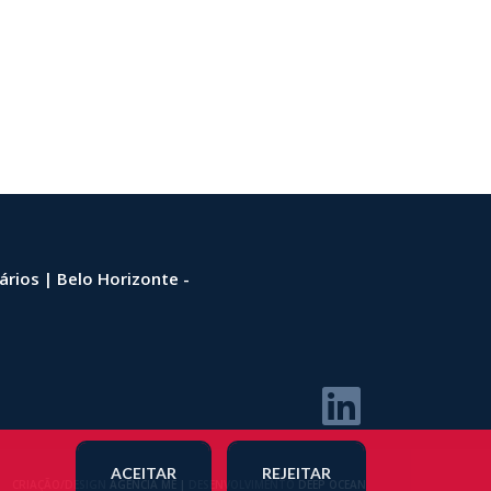
ários | Belo Horizonte -
ACEITAR
REJEITAR
CRIAÇÃO/DESIGN
AGÊNCIA ME
|
DESENVOLVIMENTO
DEEP OCEAN