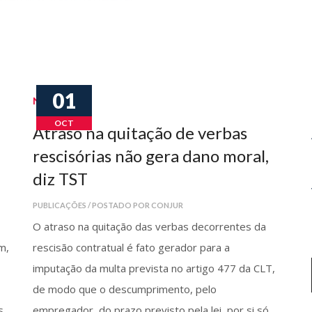
01
Notícias
OCT
Atraso na quitação de verbas
rescisórias não gera dano moral,
diz TST
PUBLICAÇÕES / POSTADO POR CONJUR
O atraso na quitação das verbas decorrentes da
m,
rescisão contratual é fato gerador para a
imputação da multa prevista no artigo 477 da CLT,
de modo que o descumprimento, pelo
s
empregador, do prazo previsto pela lei, por si só,