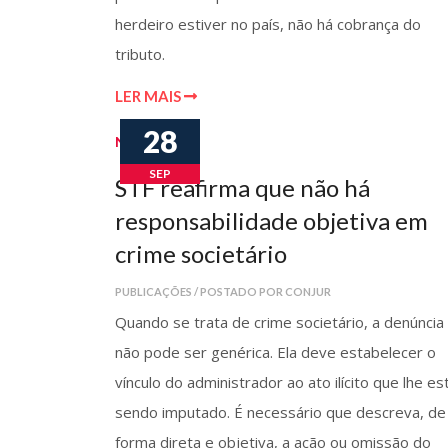
herdeiro estiver no país, não há cobrança do
tributo.
LER MAIS
28
Notícias
SEP
STF reafirma que não há
responsabilidade objetiva em
crime societário
PUBLICAÇÕES / POSTADO POR CONJUR
Quando se trata de crime societário, a denúncia
não pode ser genérica. Ela deve estabelecer o
vínculo do administrador ao ato ilícito que lhe es
sendo imputado. É necessário que descreva, de
forma direta e objetiva, a ação ou omissão do