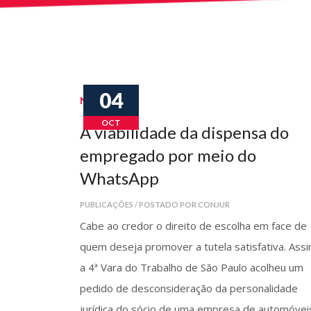
04
Notícias
OCT
A viabilidade da dispensa do
empregado por meio do
WhatsApp
PUBLICAÇÕES / POSTADO POR CONJUR
Cabe ao credor o direito de escolha em face de
quem deseja promover a tutela satisfativa. Assi
a 4ª Vara do Trabalho de São Paulo acolheu um
pedido de desconsideração da personalidade
jurídica do sócio de uma empresa de automóvei