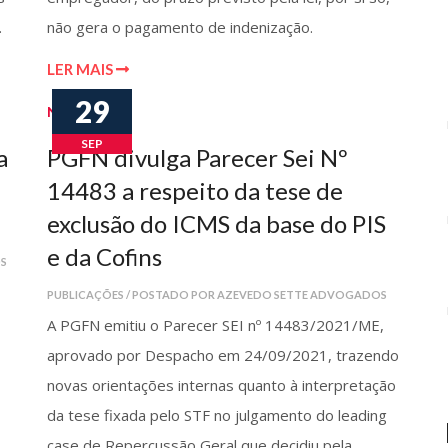
.
não gera o pagamento de indenização.
LER MAIS
29
Notícias
SEP
a
PGFN divulga Parecer Sei Nº
14483 a respeito da tese de
exclusão do ICMS da base do PIS
e da Cofins
S
PUBLICAÇÕES / POSTADO POR AZEVEDO SETTE ADVOGADOS
A PGFN emitiu o Parecer SEI nº 14483/2021/ME,
aprovado por Despacho em 24/09/2021, trazendo
novas orientações internas quanto à interpretação
da tese fixada pelo STF no julgamento do leading
case de Repercussão Geral que decidiu pela