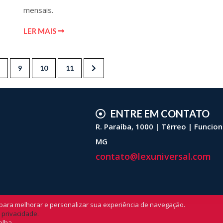
mensais.
LER MAIS
9
10
11
ENTRE EM CONTATO
R. Paraíba, 1000 | Térreo | Funcion
MG
contato@lexuniversal.com
para melhorar e personalizar sua experiência de navegação.
e privacidade.
olha.